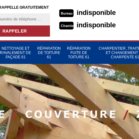
RAPPELLE GRATUITEMENT
indisponible
Bureau
indisponible
Chantier
NETTOYAGE ET
RÉPARATION
RÉPARATION
CHARPENTIER, TRAI
RAVALEMENT DE
DE TOITURE
FUITE DE
ET CHANGEMENT
FAÇADE 61
61
TOITURE 61
CHARPENTE 6