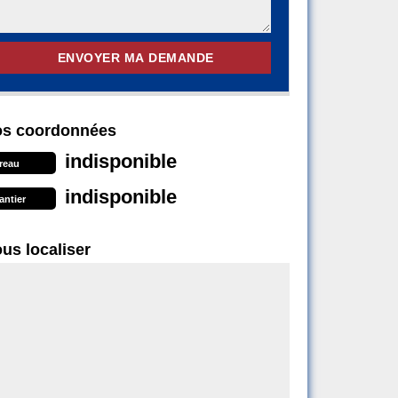
s coordonnées
indisponible
reau
indisponible
antier
us localiser