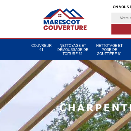
ON VOUS 
COUVREUR
NETTOYAGE ET
NETTOYAGE ET
61
DÉMOUSSAGE DE
POSE DE
TOITURE 61
GOUTTIÈRE 61