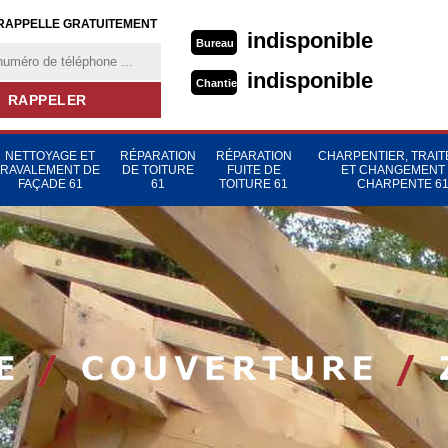
RAPPELLE GRATUITEMENT
indisponible
Bureau
indisponible
Chantier
NETTOYAGE ET
RÉPARATION
RÉPARATION
CHARPENTIER, TRAI
RAVALEMENT DE
DE TOITURE
FUITE DE
ET CHANGEMENT
FAÇADE 61
61
TOITURE 61
CHARPENTE 6