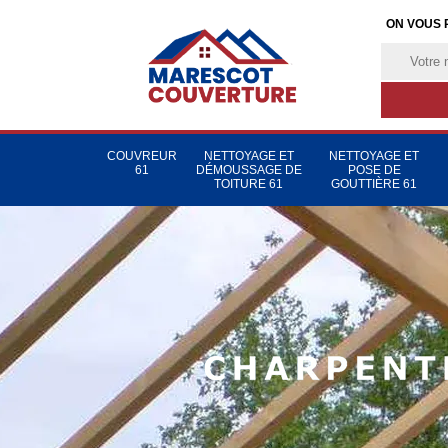
ON VOUS 
COUVREUR
NETTOYAGE ET
NETTOYAGE ET
61
DÉMOUSSAGE DE
POSE DE
TOITURE 61
GOUTTIÈRE 61