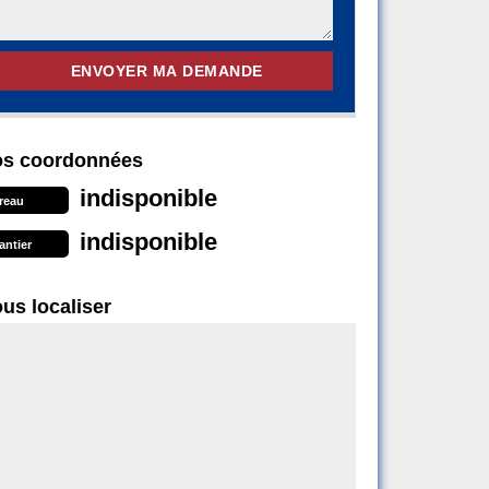
s coordonnées
indisponible
reau
indisponible
antier
us localiser