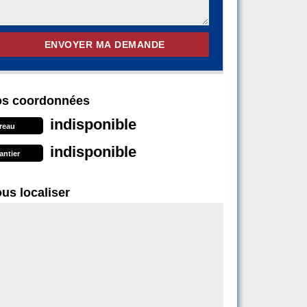
s coordonnées
indisponible
reau
indisponible
antier
us localiser