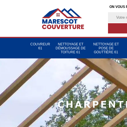
ON VOUS 
COUVREUR
NETTOYAGE ET
NETTOYAGE ET
61
DÉMOUSSAGE DE
POSE DE
TOITURE 61
GOUTTIÈRE 61