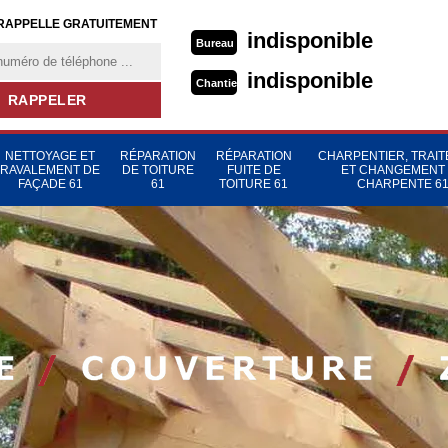
RAPPELLE GRATUITEMENT
indisponible
Bureau
indisponible
Chantier
NETTOYAGE ET
RÉPARATION
RÉPARATION
CHARPENTIER, TRAI
RAVALEMENT DE
DE TOITURE
FUITE DE
ET CHANGEMENT
FAÇADE 61
61
TOITURE 61
CHARPENTE 6