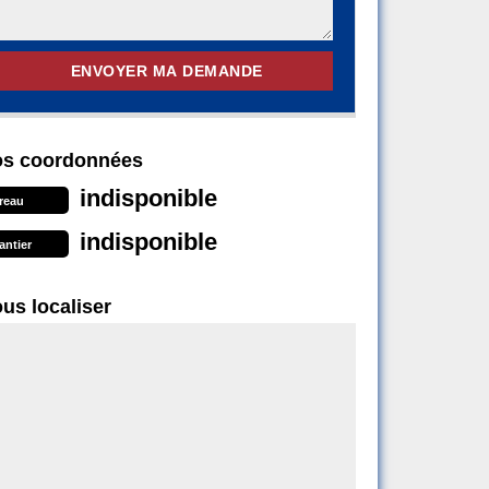
s coordonnées
indisponible
reau
indisponible
antier
us localiser