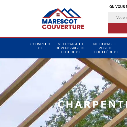
ON VOUS 
COUVREUR
NETTOYAGE ET
NETTOYAGE ET
61
DÉMOUSSAGE DE
POSE DE
TOITURE 61
GOUTTIÈRE 61