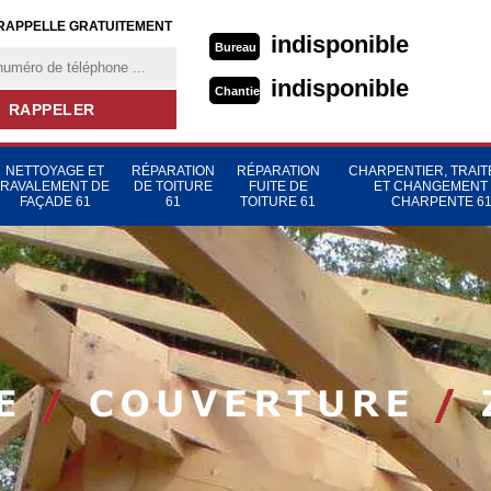
RAPPELLE GRATUITEMENT
indisponible
Bureau
indisponible
Chantier
NETTOYAGE ET
RÉPARATION
RÉPARATION
CHARPENTIER, TRAI
RAVALEMENT DE
DE TOITURE
FUITE DE
ET CHANGEMENT
FAÇADE 61
61
TOITURE 61
CHARPENTE 6