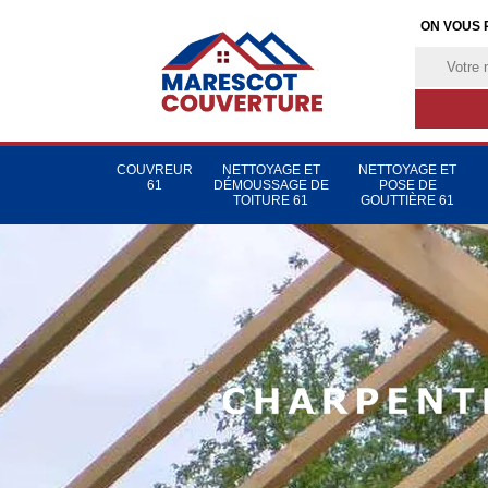
ON VOUS 
COUVREUR
NETTOYAGE ET
NETTOYAGE ET
61
DÉMOUSSAGE DE
POSE DE
TOITURE 61
GOUTTIÈRE 61