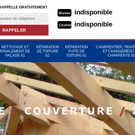
RAPPELLE GRATUITEMENT
indisponible
Bureau
indisponible
Chantier
NETTOYAGE ET
RÉPARATION
RÉPARATION
CHARPENTIER, TRAI
RAVALEMENT DE
DE TOITURE
FUITE DE
ET CHANGEMENT
FAÇADE 61
61
TOITURE 61
CHARPENTE 6