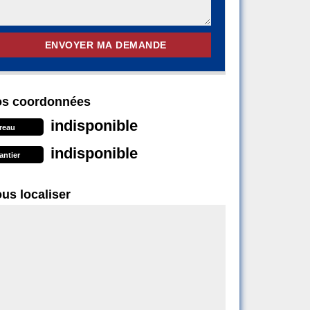
s coordonnées
indisponible
reau
indisponible
antier
us localiser