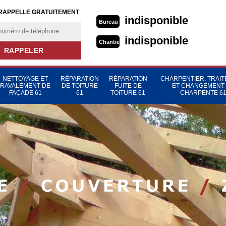
RAPPELLE GRATUITEMENT
indisponible
Bureau
indisponible
Chantier
NETTOYAGE ET
RÉPARATION
RÉPARATION
CHARPENTIER, TRAI
RAVALEMENT DE
DE TOITURE
FUITE DE
ET CHANGEMENT
FAÇADE 61
61
TOITURE 61
CHARPENTE 6