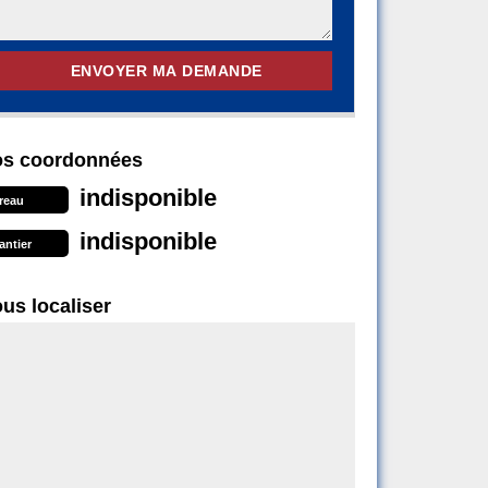
s coordonnées
indisponible
reau
indisponible
antier
us localiser