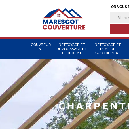
ON VOUS 
COUVREUR
NETTOYAGE ET
NETTOYAGE ET
61
DÉMOUSSAGE DE
POSE DE
TOITURE 61
GOUTTIÈRE 61