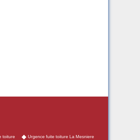
 toiture
Urgence fuite toiture La Mesniere