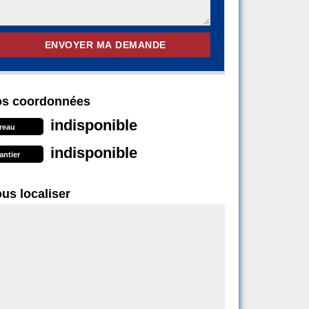
s coordonnées
indisponible
reau
indisponible
antier
us localiser