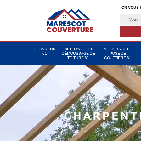
ON VOUS 
COUVREUR
NETTOYAGE ET
NETTOYAGE ET
61
DÉMOUSSAGE DE
POSE DE
TOITURE 61
GOUTTIÈRE 61