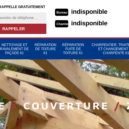
RAPPELLE GRATUITEMENT
indisponible
Bureau
indisponible
Chantier
NETTOYAGE ET
RÉPARATION
RÉPARATION
CHARPENTIER, TRAI
RAVALEMENT DE
DE TOITURE
FUITE DE
ET CHANGEMENT
FAÇADE 61
61
TOITURE 61
CHARPENTE 6