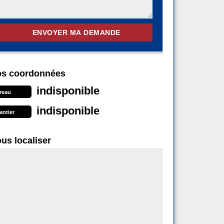
s coordonnées
indisponible
reau
indisponible
antier
us localiser