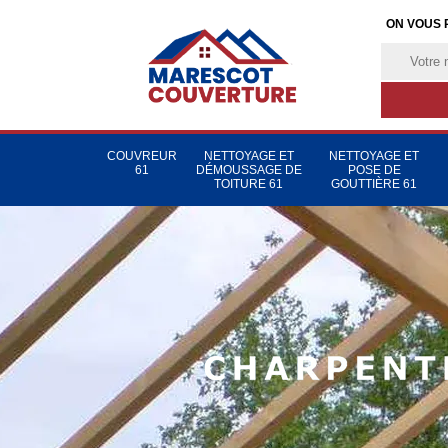
ON VOUS 
COUVREUR
NETTOYAGE ET
NETTOYAGE ET
61
DÉMOUSSAGE DE
POSE DE
TOITURE 61
GOUTTIÈRE 61