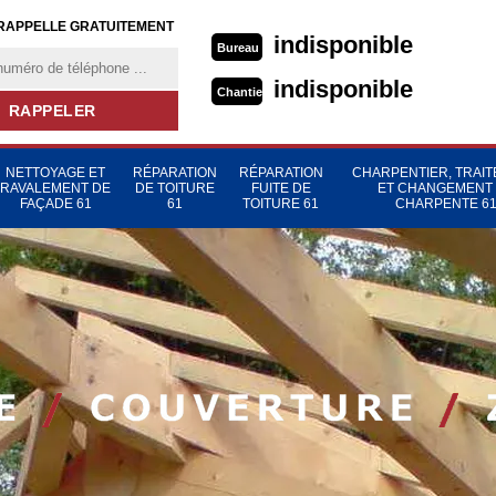
RAPPELLE GRATUITEMENT
indisponible
Bureau
indisponible
Chantier
NETTOYAGE ET
RÉPARATION
RÉPARATION
CHARPENTIER, TRAI
RAVALEMENT DE
DE TOITURE
FUITE DE
ET CHANGEMENT
FAÇADE 61
61
TOITURE 61
CHARPENTE 6