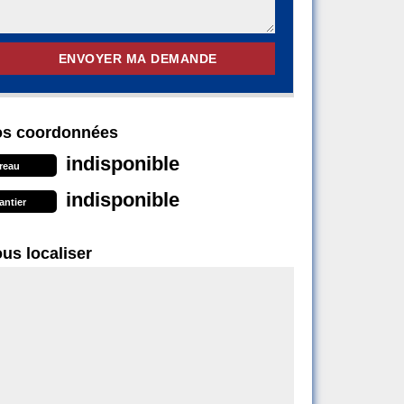
s coordonnées
indisponible
reau
indisponible
antier
us localiser