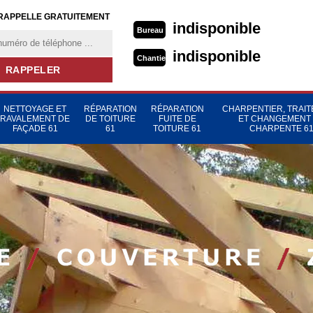
RAPPELLE GRATUITEMENT
indisponible
Bureau
indisponible
Chantier
NETTOYAGE ET
RÉPARATION
RÉPARATION
CHARPENTIER, TRAI
RAVALEMENT DE
DE TOITURE
FUITE DE
ET CHANGEMENT
FAÇADE 61
61
TOITURE 61
CHARPENTE 6