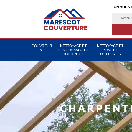
ON VOUS 
COUVREUR
NETTOYAGE ET
NETTOYAGE ET
61
DÉMOUSSAGE DE
POSE DE
TOITURE 61
GOUTTIÈRE 61