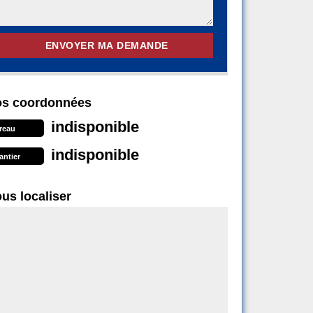
s coordonnées
indisponible
reau
indisponible
antier
us localiser