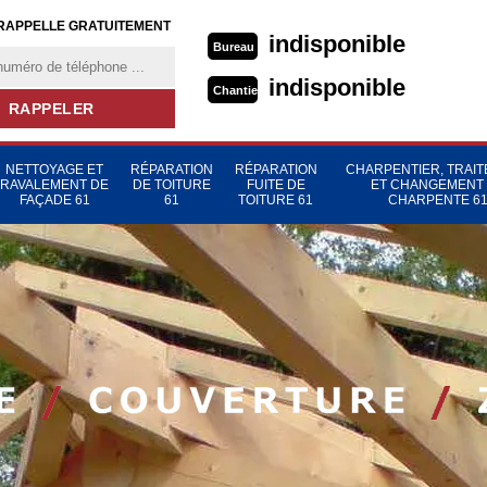
RAPPELLE GRATUITEMENT
indisponible
Bureau
indisponible
Chantier
NETTOYAGE ET
RÉPARATION
RÉPARATION
CHARPENTIER, TRAI
RAVALEMENT DE
DE TOITURE
FUITE DE
ET CHANGEMENT
FAÇADE 61
61
TOITURE 61
CHARPENTE 6