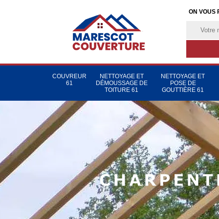
ON VOUS 
COUVREUR
NETTOYAGE ET
NETTOYAGE ET
61
DÉMOUSSAGE DE
POSE DE
TOITURE 61
GOUTTIÈRE 61