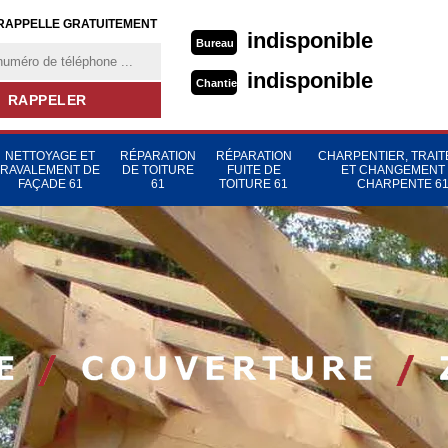
RAPPELLE GRATUITEMENT
indisponible
Bureau
indisponible
Chantier
NETTOYAGE ET
RÉPARATION
RÉPARATION
CHARPENTIER, TRAI
RAVALEMENT DE
DE TOITURE
FUITE DE
ET CHANGEMENT
FAÇADE 61
61
TOITURE 61
CHARPENTE 6