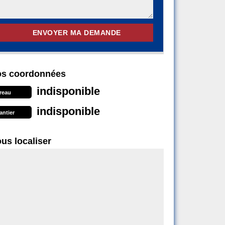
s coordonnées
indisponible
reau
indisponible
antier
us localiser