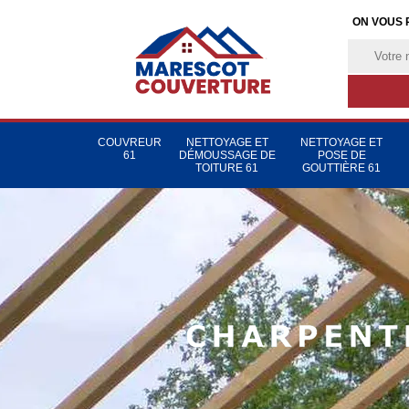
ON VOUS 
COUVREUR
NETTOYAGE ET
NETTOYAGE ET
61
DÉMOUSSAGE DE
POSE DE
TOITURE 61
GOUTTIÈRE 61