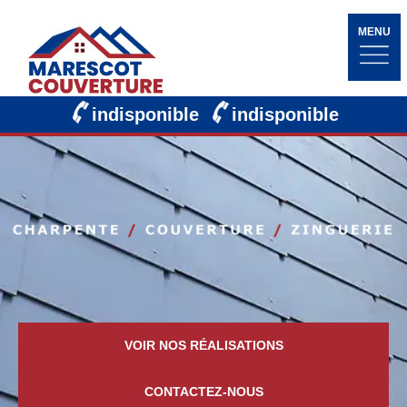
MENU
indisponible
indisponible
VOIR NOS RÉALISATIONS
CONTACTEZ-NOUS