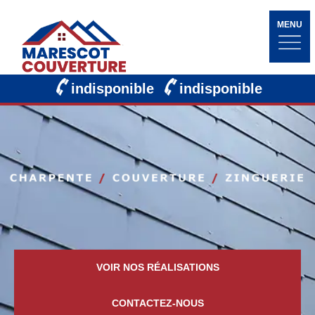
MENU
indisponible
indisponible
VOIR NOS RÉALISATIONS
CONTACTEZ-NOUS