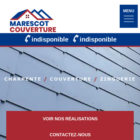
MENU
indisponible
indisponible
VOIR NOS RÉALISATIONS
CONTACTEZ-NOUS