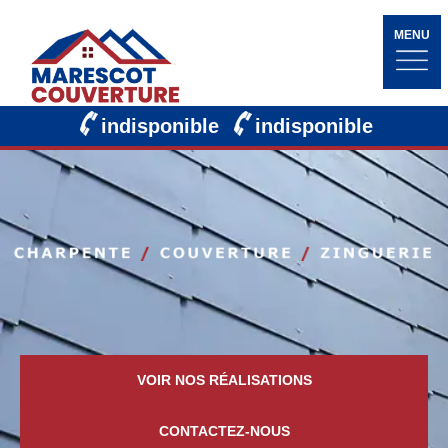
MENU
indisponible
indisponible
VOIR NOS RÉALISATIONS
CONTACTEZ-NOUS