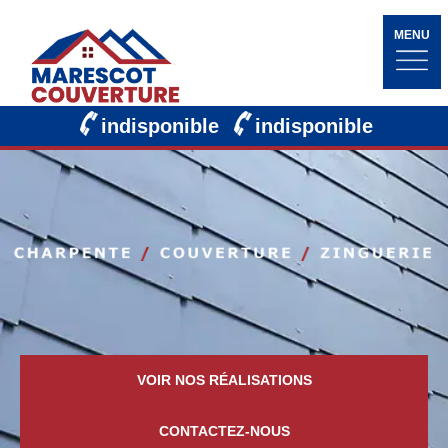
MENU
indisponible
indisponible
VOIR NOS RÉALISATIONS
CONTACTEZ-NOUS