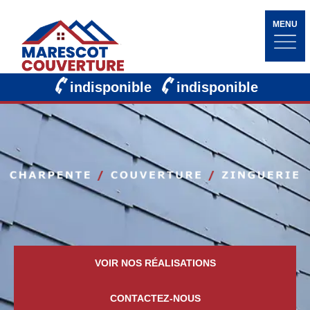
MENU
indisponible
indisponible
VOIR NOS RÉALISATIONS
CONTACTEZ-NOUS