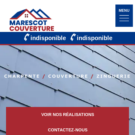
MENU
indisponible
indisponible
VOIR NOS RÉALISATIONS
CONTACTEZ-NOUS