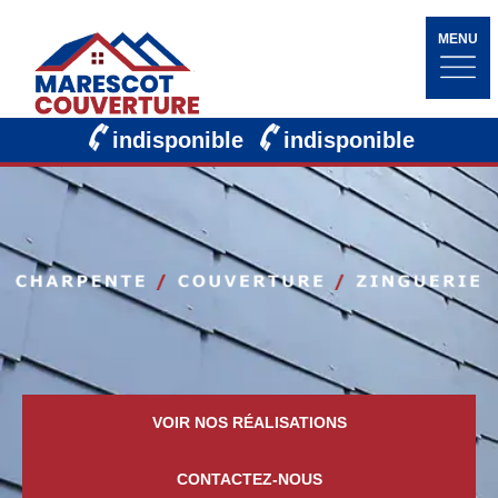
MENU
indisponible
indisponible
VOIR NOS RÉALISATIONS
CONTACTEZ-NOUS