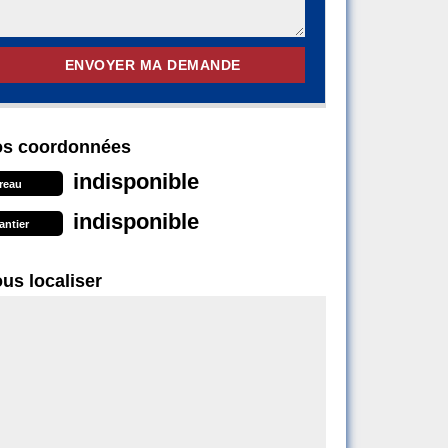
s coordonnées
indisponible
reau
indisponible
antier
us localiser