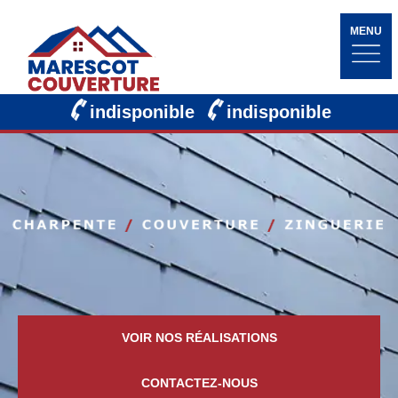
MENU
indisponible
indisponible
VOIR NOS RÉALISATIONS
CONTACTEZ-NOUS