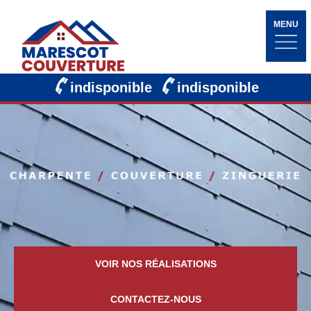
MENU
indisponible
indisponible
VOIR NOS RÉALISATIONS
CONTACTEZ-NOUS