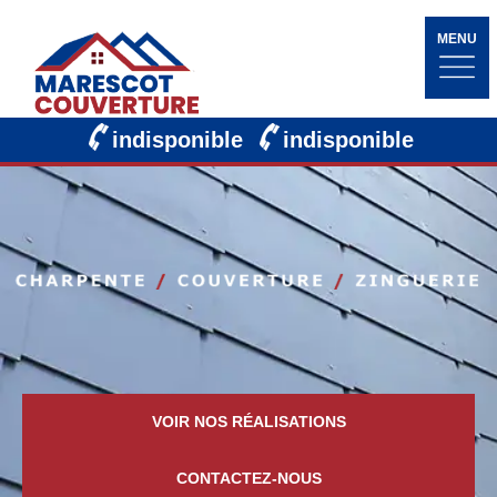
MENU
indisponible
indisponible
VOIR NOS RÉALISATIONS
CONTACTEZ-NOUS