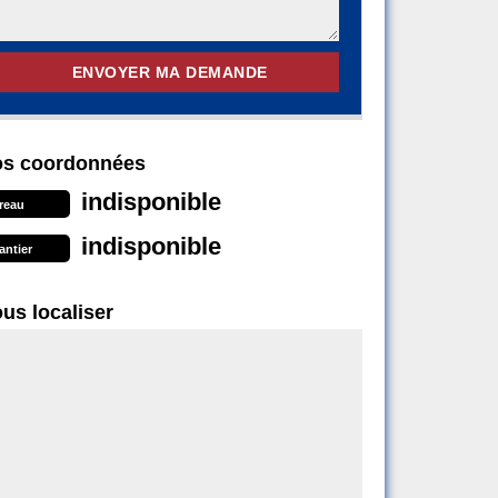
s coordonnées
indisponible
reau
indisponible
antier
us localiser