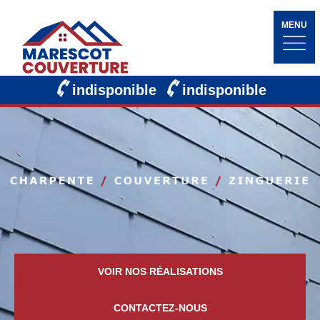
MENU
indisponible
indisponible
VOIR NOS RÉALISATIONS
CONTACTEZ-NOUS