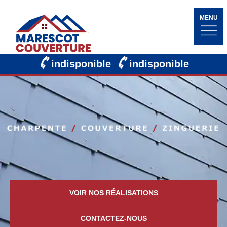
MENU
indisponible
indisponible
VOIR NOS RÉALISATIONS
CONTACTEZ-NOUS