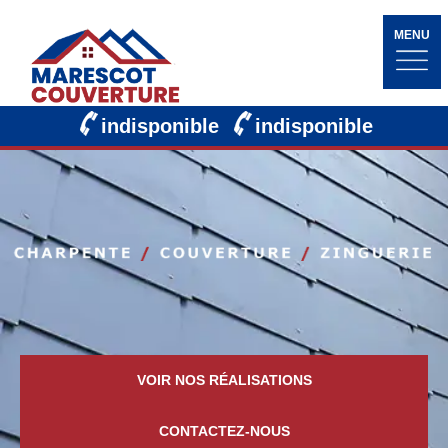
MENU
indisponible
indisponible
VOIR NOS RÉALISATIONS
CONTACTEZ-NOUS