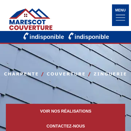
MENU
indisponible
indisponible
VOIR NOS RÉALISATIONS
CONTACTEZ-NOUS