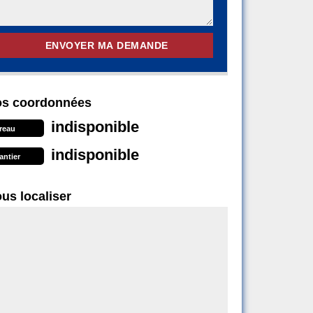
s coordonnées
indisponible
reau
indisponible
antier
us localiser