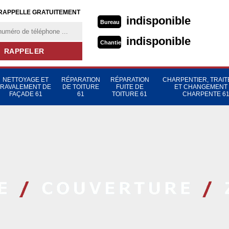
RAPPELLE GRATUITEMENT
indisponible
Bureau
indisponible
Chantier
NETTOYAGE ET
RÉPARATION
RÉPARATION
CHARPENTIER, TRAI
RAVALEMENT DE
DE TOITURE
FUITE DE
ET CHANGEMENT
FAÇADE 61
61
TOITURE 61
CHARPENTE 6