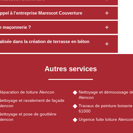
appel à l’entreprise Marescot Couverture
e maçonnerie ?
lisée dans la création de terrasse en béton
Autres services
Réparation de toiture Alencon
Nettoyage et démoussage de
Alencon
Nettoyage et ravalement de façade
Alencon
Travaux de peinture boiseri
61000
Nettoyage et pose de gouttière
Alencon
Urgence fuite toiture Alenco