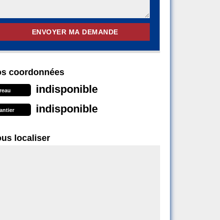
s coordonnées
indisponible
reau
indisponible
antier
us localiser