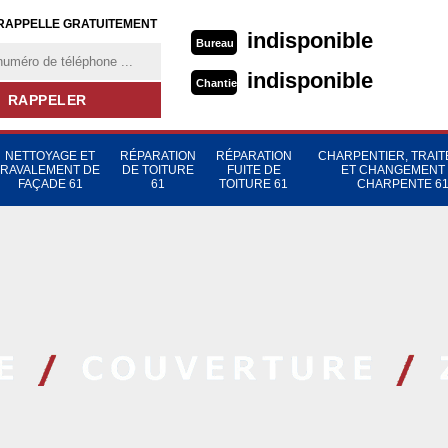
RAPPELLE GRATUITEMENT
indisponible
Bureau
indisponible
Chantier
NETTOYAGE ET
RÉPARATION
RÉPARATION
CHARPENTIER, TRAI
RAVALEMENT DE
DE TOITURE
FUITE DE
ET CHANGEMENT
FAÇADE 61
61
TOITURE 61
CHARPENTE 6