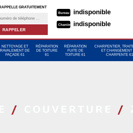
RAPPELLE GRATUITEMENT
indisponible
Bureau
indisponible
Chantier
NETTOYAGE ET
RÉPARATION
RÉPARATION
CHARPENTIER, TRAI
RAVALEMENT DE
DE TOITURE
FUITE DE
ET CHANGEMENT
FAÇADE 61
61
TOITURE 61
CHARPENTE 6