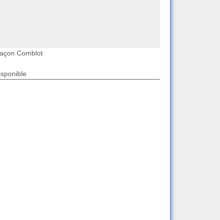
açon Comblot
isponible