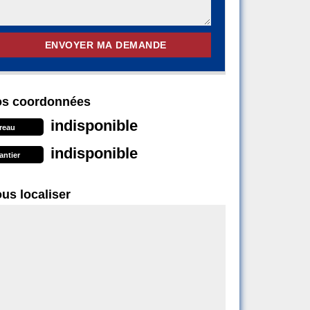
s coordonnées
indisponible
reau
indisponible
antier
us localiser