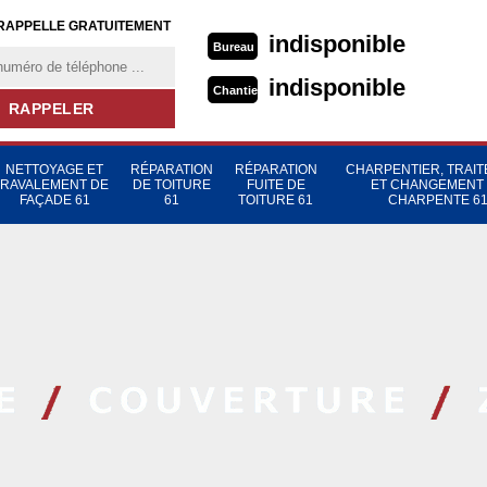
RAPPELLE GRATUITEMENT
indisponible
Bureau
indisponible
Chantier
NETTOYAGE ET
RÉPARATION
RÉPARATION
CHARPENTIER, TRAI
RAVALEMENT DE
DE TOITURE
FUITE DE
ET CHANGEMENT
FAÇADE 61
61
TOITURE 61
CHARPENTE 6