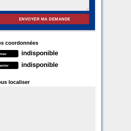
s coordonnées
indisponible
reau
indisponible
antier
us localiser