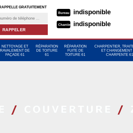
RAPPELLE GRATUITEMENT
indisponible
Bureau
indisponible
Chantier
NETTOYAGE ET
RÉPARATION
RÉPARATION
CHARPENTIER, TRAI
RAVALEMENT DE
DE TOITURE
FUITE DE
ET CHANGEMENT
FAÇADE 61
61
TOITURE 61
CHARPENTE 6