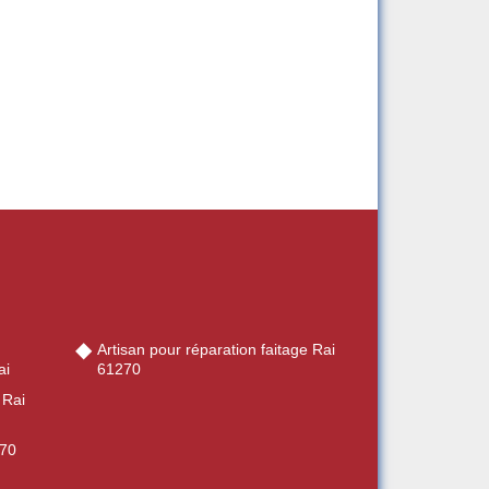
Artisan pour réparation faitage Rai
ai
61270
 Rai
270