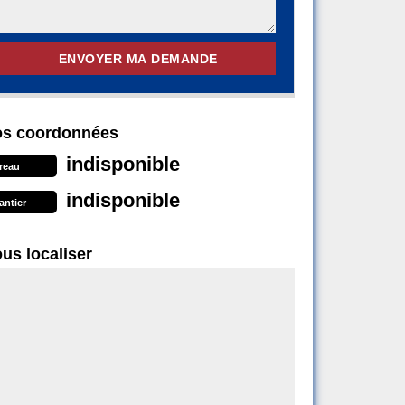
s coordonnées
indisponible
reau
indisponible
antier
us localiser