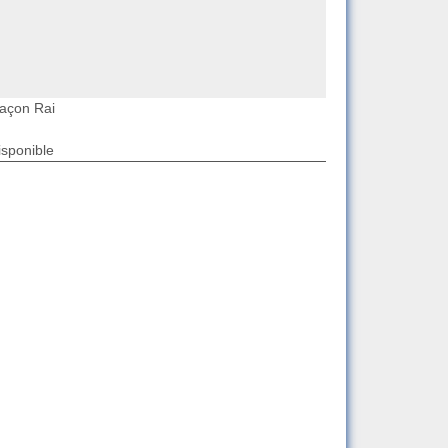
açon Rai
isponible