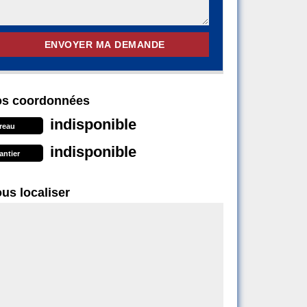
s coordonnées
indisponible
reau
indisponible
antier
us localiser