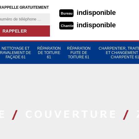
RAPPELLE GRATUITEMENT
indisponible
Bureau
indisponible
Chantier
NETTOYAGE ET
RÉPARATION
RÉPARATION
CHARPENTIER, TRAI
RAVALEMENT DE
DE TOITURE
FUITE DE
ET CHANGEMENT
FAÇADE 61
61
TOITURE 61
CHARPENTE 6