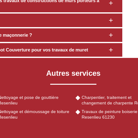
s travaux de constructions de murs porteurs à
e maçonnerie ?
ot Couverture pour vos travaux de muret
Autres services
Nettoyage et pose de gouttière
Charpentier, traitement et
Resenlieu
changement de charpente R
Nettoyage et démoussage de toiture
Travaux de peinture boiserie
Resenlieu
Resenlieu 61230