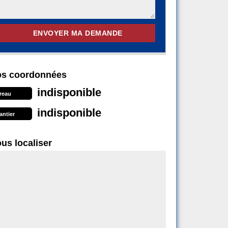
s coordonnées
indisponible
reau
indisponible
antier
us localiser