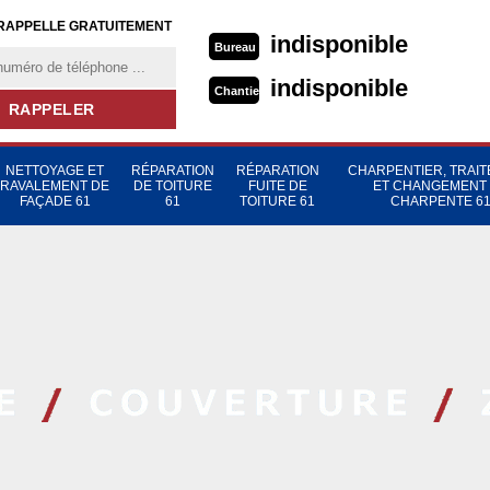
RAPPELLE GRATUITEMENT
indisponible
Bureau
indisponible
Chantier
NETTOYAGE ET
RÉPARATION
RÉPARATION
CHARPENTIER, TRAI
RAVALEMENT DE
DE TOITURE
FUITE DE
ET CHANGEMENT
FAÇADE 61
61
TOITURE 61
CHARPENTE 6