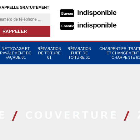
RAPPELLE GRATUITEMENT
indisponible
Bureau
indisponible
Chantier
NETTOYAGE ET
RÉPARATION
RÉPARATION
CHARPENTIER, TRAI
RAVALEMENT DE
DE TOITURE
FUITE DE
ET CHANGEMENT
FAÇADE 61
61
TOITURE 61
CHARPENTE 6