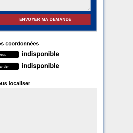
s coordonnées
indisponible
reau
indisponible
antier
us localiser