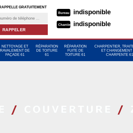
RAPPELLE GRATUITEMENT
indisponible
Bureau
indisponible
Chantier
NETTOYAGE ET
RÉPARATION
RÉPARATION
CHARPENTIER, TRAI
RAVALEMENT DE
DE TOITURE
FUITE DE
ET CHANGEMENT
FAÇADE 61
61
TOITURE 61
CHARPENTE 6