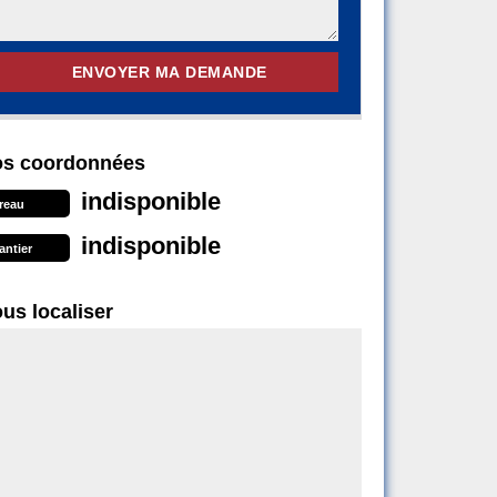
s coordonnées
indisponible
reau
indisponible
antier
us localiser