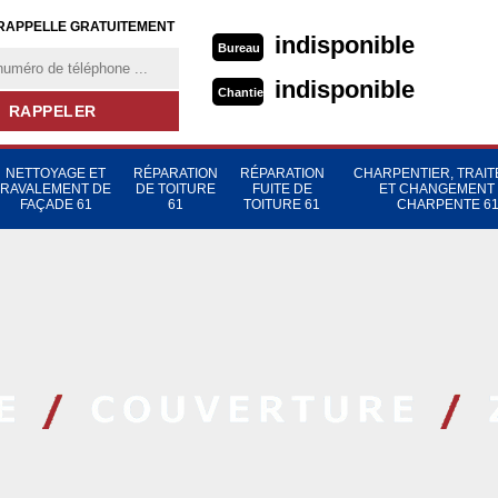
RAPPELLE GRATUITEMENT
indisponible
Bureau
indisponible
Chantier
NETTOYAGE ET
RÉPARATION
RÉPARATION
CHARPENTIER, TRAI
RAVALEMENT DE
DE TOITURE
FUITE DE
ET CHANGEMENT
FAÇADE 61
61
TOITURE 61
CHARPENTE 6