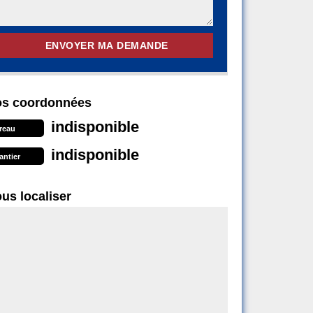
s coordonnées
indisponible
reau
indisponible
antier
us localiser