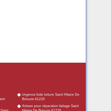
Urgence fuite toiture Saint Hilaire De
int
Briouze 61220
Artisan pour réparation faitage Saint
 Saint
Hilaire De Briouze 61220