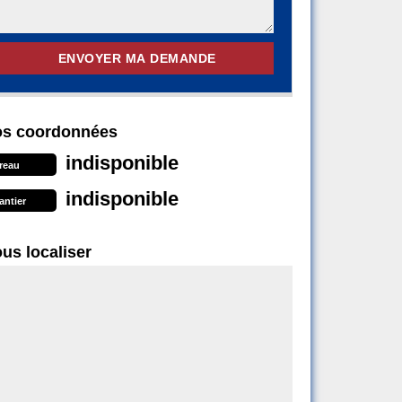
s coordonnées
indisponible
reau
indisponible
antier
us localiser