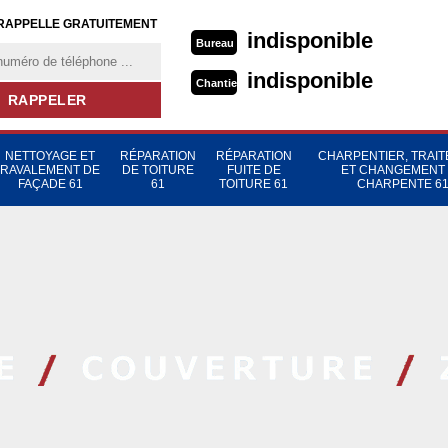
RAPPELLE GRATUITEMENT
indisponible
Bureau
indisponible
Chantier
NETTOYAGE ET
RÉPARATION
RÉPARATION
CHARPENTIER, TRAI
RAVALEMENT DE
DE TOITURE
FUITE DE
ET CHANGEMENT
FAÇADE 61
61
TOITURE 61
CHARPENTE 6