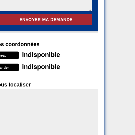
s coordonnées
indisponible
reau
indisponible
antier
us localiser