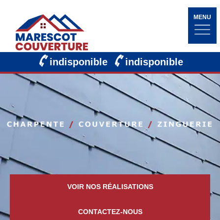
MENU
indisponible
indisponible
VOIR NOS RÉALISATIONS
CONTACTEZ-NOUS