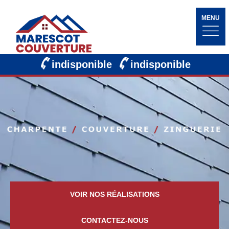
MENU
indisponible
indisponible
VOIR NOS RÉALISATIONS
CONTACTEZ-NOUS