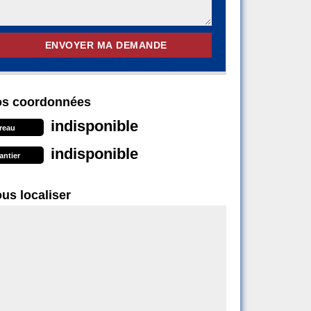
s coordonnées
indisponible
reau
indisponible
antier
us localiser