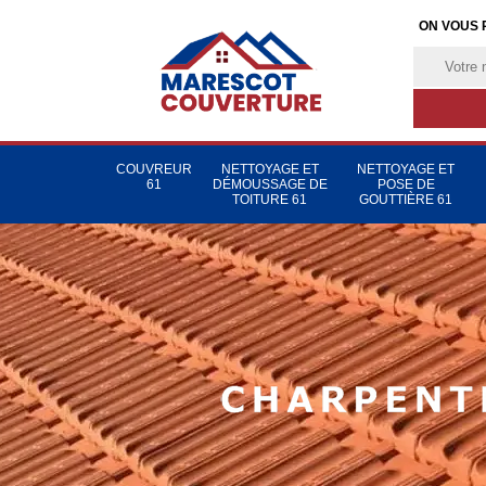
ON VOUS 
COUVREUR
NETTOYAGE ET
NETTOYAGE ET
61
DÉMOUSSAGE DE
POSE DE
TOITURE 61
GOUTTIÈRE 61