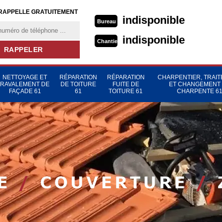
RAPPELLE GRATUITEMENT
indisponible
Bureau
indisponible
Chantier
NETTOYAGE ET
RÉPARATION
RÉPARATION
CHARPENTIER, TRAI
RAVALEMENT DE
DE TOITURE
FUITE DE
ET CHANGEMENT
FAÇADE 61
61
TOITURE 61
CHARPENTE 6