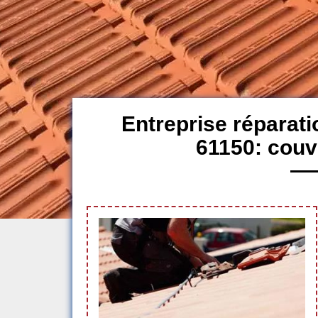
Entreprise réparati
61150: couv