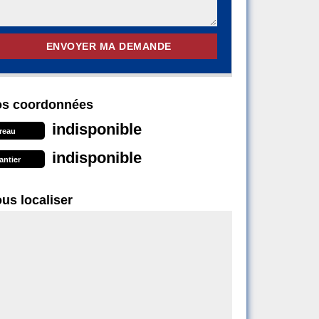
s coordonnées
indisponible
reau
indisponible
antier
us localiser