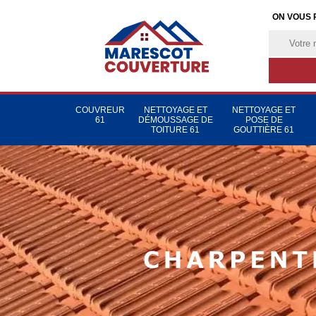
ON VOUS 
COUVREUR
NETTOYAGE ET
NETTOYAGE ET
61
DÉMOUSSAGE DE
POSE DE
TOITURE 61
GOUTTIÈRE 61