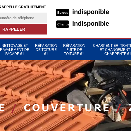
RAPPELLE GRATUITEMENT
indisponible
Bureau
indisponible
Chantier
NETTOYAGE ET
RÉPARATION
RÉPARATION
CHARPENTIER, TRAI
RAVALEMENT DE
DE TOITURE
FUITE DE
ET CHANGEMENT
FAÇADE 61
61
TOITURE 61
CHARPENTE 6