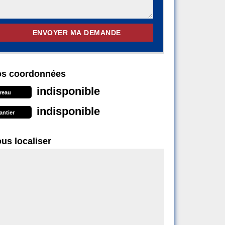
s coordonnées
indisponible
reau
indisponible
antier
us localiser