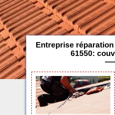
Entreprise réparation
61550: couv