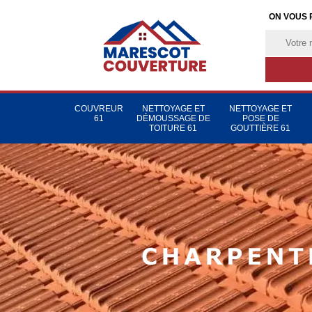
ON VOUS 
COUVREUR
NETTOYAGE ET
NETTOYAGE ET
61
DÉMOUSSAGE DE
POSE DE
TOITURE 61
GOUTTIÈRE 61