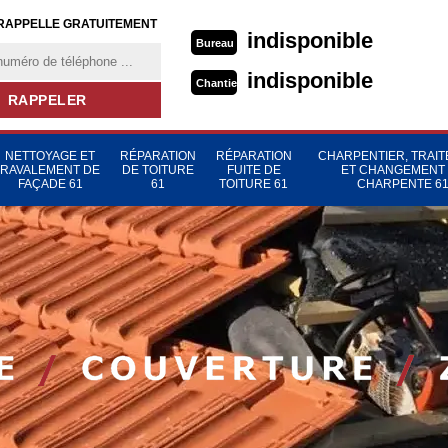
RAPPELLE GRATUITEMENT
indisponible
Bureau
indisponible
Chantier
NETTOYAGE ET
RÉPARATION
RÉPARATION
CHARPENTIER, TRAI
RAVALEMENT DE
DE TOITURE
FUITE DE
ET CHANGEMENT
FAÇADE 61
61
TOITURE 61
CHARPENTE 6