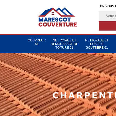
ON VOUS 
COUVREUR
NETTOYAGE ET
NETTOYAGE ET
61
DÉMOUSSAGE DE
POSE DE
TOITURE 61
GOUTTIÈRE 61