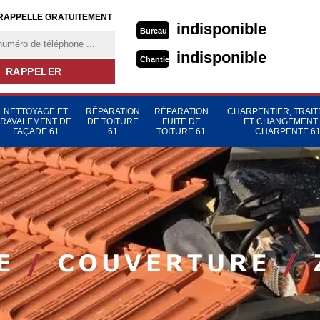
RAPPELLE GRATUITEMENT
indisponible
Bureau
indisponible
Chantier
NETTOYAGE ET
RÉPARATION
RÉPARATION
CHARPENTIER, TRAI
RAVALEMENT DE
DE TOITURE
FUITE DE
ET CHANGEMENT
FAÇADE 61
61
TOITURE 61
CHARPENTE 6