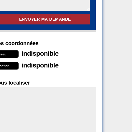
s coordonnées
indisponible
reau
indisponible
antier
us localiser