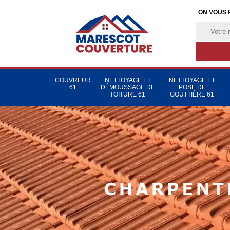
ON VOUS 
COUVREUR
NETTOYAGE ET
NETTOYAGE ET
61
DÉMOUSSAGE DE
POSE DE
TOITURE 61
GOUTTIÈRE 61