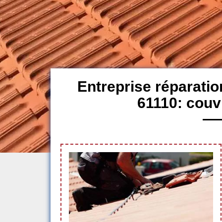
Entreprise réparatio
61110: couv