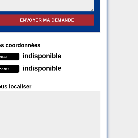
s coordonnées
indisponible
reau
indisponible
antier
us localiser