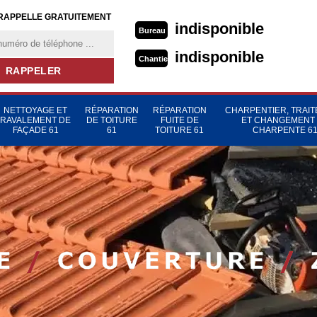
RAPPELLE GRATUITEMENT
indisponible
Bureau
indisponible
Chantier
NETTOYAGE ET
RÉPARATION
RÉPARATION
CHARPENTIER, TRAI
RAVALEMENT DE
DE TOITURE
FUITE DE
ET CHANGEMENT
FAÇADE 61
61
TOITURE 61
CHARPENTE 6