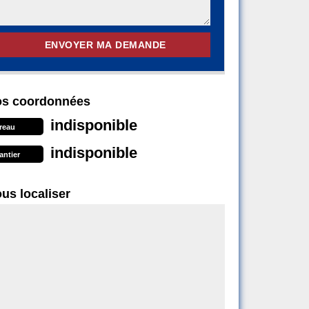
s coordonnées
indisponible
reau
indisponible
antier
us localiser