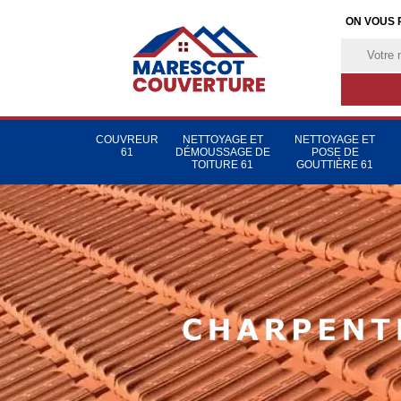
ON VOUS 
COUVREUR
NETTOYAGE ET
NETTOYAGE ET
61
DÉMOUSSAGE DE
POSE DE
TOITURE 61
GOUTTIÈRE 61