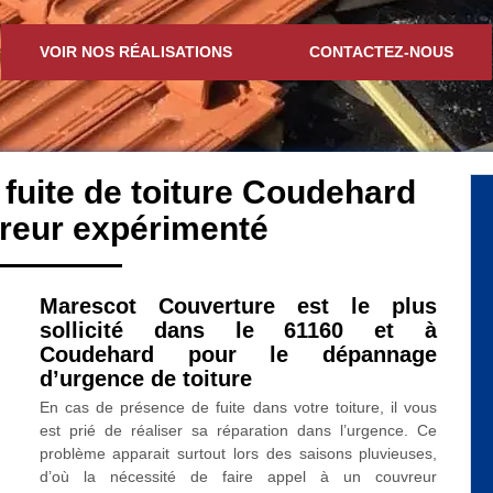
VOIR NOS RÉALISATIONS
CONTACTEZ-NOUS
 fuite de toiture Coudehard
reur expérimenté
Marescot Couverture est le plus
sollicité dans le 61160 et à
Coudehard pour le dépannage
d’urgence de toiture
En cas de présence de fuite dans votre toiture, il vous
est prié de réaliser sa réparation dans l’urgence. Ce
problème apparait surtout lors des saisons pluvieuses,
d’où la nécessité de faire appel à un couvreur