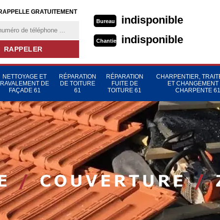
RAPPELLE GRATUITEMENT
indisponible
Bureau
indisponible
Chantier
NETTOYAGE ET
RÉPARATION
RÉPARATION
CHARPENTIER, TRAI
RAVALEMENT DE
DE TOITURE
FUITE DE
ET CHANGEMENT
FAÇADE 61
61
TOITURE 61
CHARPENTE 6