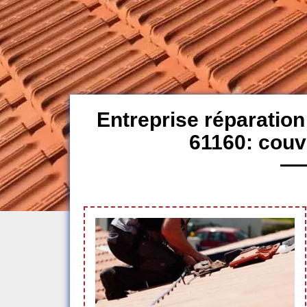
Entreprise réparation
61160: couv