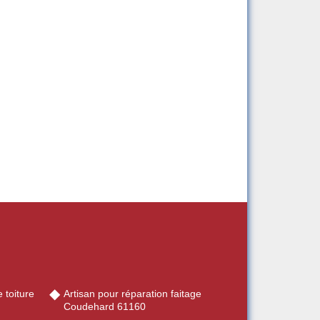
 toiture
Artisan pour réparation faitage
Coudehard 61160