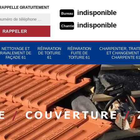
RAPPELLE GRATUITEMENT
indisponible
Bureau
indisponible
Chantier
NETTOYAGE ET
RÉPARATION
RÉPARATION
CHARPENTIER, TRAI
RAVALEMENT DE
DE TOITURE
FUITE DE
ET CHANGEMENT
FAÇADE 61
61
TOITURE 61
CHARPENTE 6