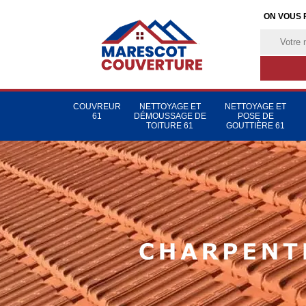
ON VOUS 
COUVREUR
NETTOYAGE ET
NETTOYAGE ET
61
DÉMOUSSAGE DE
POSE DE
TOITURE 61
GOUTTIÈRE 61