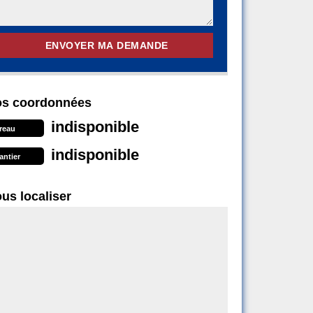
s coordonnées
indisponible
reau
indisponible
antier
us localiser