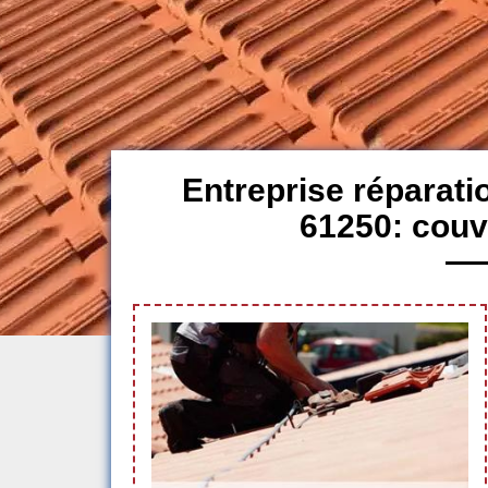
Entreprise réparatio
61250: couv