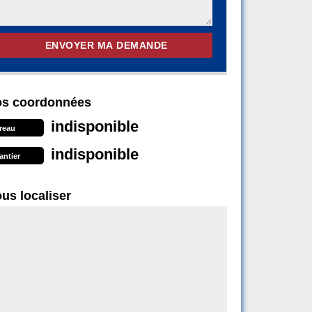
s coordonnées
indisponible
reau
indisponible
antier
us localiser