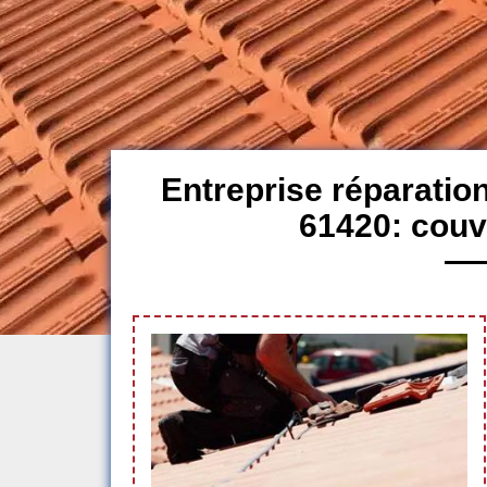
Entreprise réparation
61420: couv