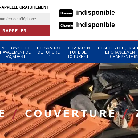
RAPPELLE GRATUITEMENT
indisponible
Bureau
indisponible
Chantier
NETTOYAGE ET
RÉPARATION
RÉPARATION
CHARPENTIER, TRAI
RAVALEMENT DE
DE TOITURE
FUITE DE
ET CHANGEMENT
FAÇADE 61
61
TOITURE 61
CHARPENTE 6