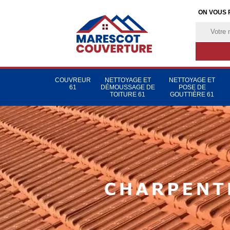
ON VOUS 
COUVREUR
NETTOYAGE ET
NETTOYAGE ET
61
DÉMOUSSAGE DE
POSE DE
TOITURE 61
GOUTTIÈRE 61